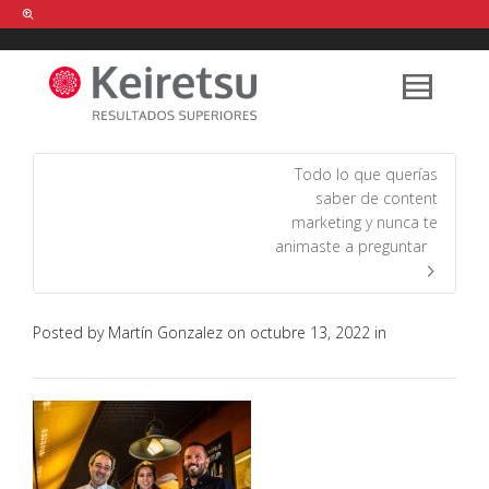
Help me Dante! I'm looking for new
shirts
in a size
medium
that cost
between £
. Show me all the
black
items, from the brand
our legacy
.
Todo lo que querías
saber de content
marketing y nunca te
FIND MY ITEMS!
animaste a preguntar
Posted by
Martín Gonzalez
on
octubre 13, 2022
in