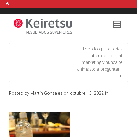
Help me Dante! I'm looking for new
shirts
in a size
medium
that cost
between £
. Show me all the
black
items, from the brand
our legacy
.
Todo lo que querías
saber de content
marketing y nunca te
FIND MY ITEMS!
animaste a preguntar
Posted by
Martín Gonzalez
on
octubre 13, 2022
in