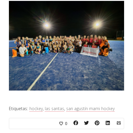
Etiquetas:
hockey
,
las santas
,
san agustín mami hockey
0