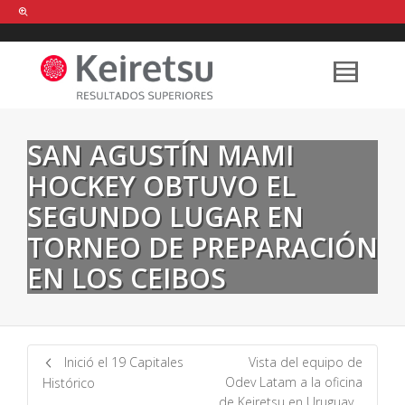
Help me Dante! I'm looking for new
shirts
in a size
medium
that cost
between £
. Show me all the
black
items, from the brand
our legacy
.
SAN AGUSTÍN MAMI
HOCKEY OBTUVO EL
FIND MY ITEMS!
SEGUNDO LUGAR EN
TORNEO DE PREPARACIÓN
EN LOS CEIBOS
Inició el 19 Capitales
Vista del equipo de
Odev Latam a la oficina
Histórico
de Keiretsu en Uruguay