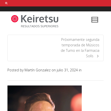
Help me Dante! I'm looking for new
shirts
in a size
medium
that cost
between £
. Show me all the
black
items, from the brand
our legacy
.
Próximamente segunda
temporada de Músicos
de Turno en la Farmacia
FIND MY ITEMS!
Solís
Posted by
Martín Gonzalez
on
julio 31, 2024
in