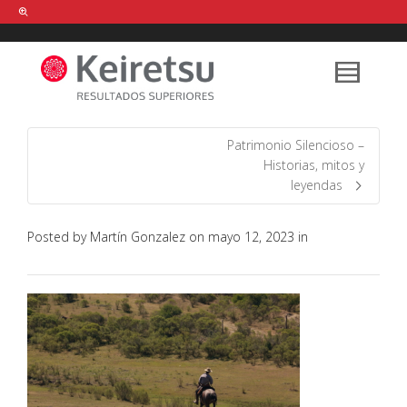
Help me Dante! I'm looking for new
shirts
in a size
medium
that cost
between £
. Show me all the
black
items, from the brand
our legacy
.
Patrimonio Silencioso –
Historias, mitos y
leyendas
FIND MY ITEMS!
Posted by
Martín Gonzalez
on
mayo 12, 2023
in