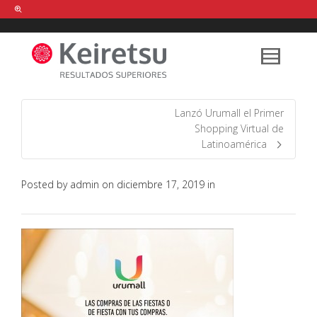
Help me Dante! I'm looking for new
shirts
in a size
medium
that cost
between £
. Show me all the
black
items, from the brand
our legacy
.
Lanzó Urumall el Primer
Shopping Virtual de
Latinoamérica
FIND MY ITEMS!
Posted by
admin
on
diciembre 17, 2019
in