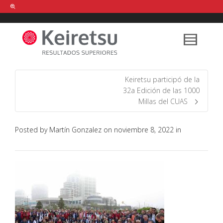
Help me Dante! I'm looking for new
shirts
in a size
medium
that cost
between £
. Show me all the
black
items, from the brand
our legacy
.
Keiretsu participó de la
32a Edición de las 1000
Millas del CUAS
FIND MY ITEMS!
Posted by
Martín Gonzalez
on
noviembre 8, 2022
in