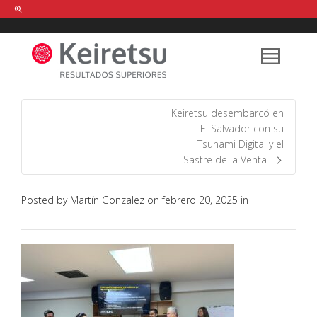
Help me Dante! I'm looking for new
shirts
in a size
medium
that cost
between £
. Show me all the
black
items, from the brand
our legacy
.
Keiretsu desembarcó en
El Salvador con su
Tsunami Digital y el
FIND MY ITEMS!
Sastre de la Venta
Posted by
Martín Gonzalez
on
febrero 20, 2025
in