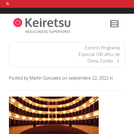
Help me Dante! I'm looking for new
shirts
in a size
medium
that cost
between £
. Show me all the
black
items, from the brand
our legacy
.
Estreno Programa
Especial 100 años de
China Zorrilla
FIND MY ITEMS!
Posted by
Martín Gonzalez
on
septiembre 22, 2022
in