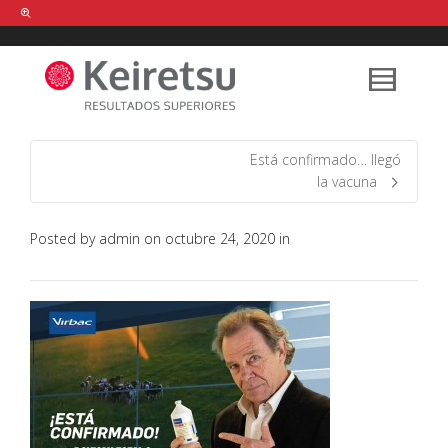
Help me Dante! I'm looking for new
shirts
in a size
medium
that cost
between £
. Show me all the
black
items, from the brand
our legacy
.
Está confirmado… llegó
la vacuna
FIND MY ITEMS!
Posted by
admin
on
octubre 24, 2020
in