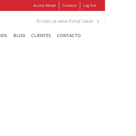
Acceso Modal
Contacto
Log Out
Show
FIND MY ITEMS!
En Julio se viene Portal Salud
CIOS
BLOG
CLIENTES
CONTACTO