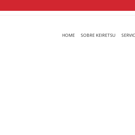
shirts
in a size
medium
that cost between £
. 
and
our legacy
.
HOME
SOBRE KEIRETSU
SERVI