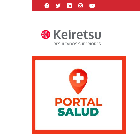
Help me Dante! I'm looking for new
me all the
black
items, from the br
Posted by
Martín Gonzalez
on
junio 30, 2021
in