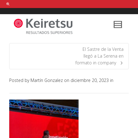
Help me Dante! I'm looking for new
shirts
in a size
medium
that cost
between £
. Show me all the
black
items, from the brand
our legacy
.
El Sastre de la Venta
llegó a La Serena en
formato in company
FIND MY ITEMS!
Posted by
Martín Gonzalez
on
diciembre 20, 2023
in