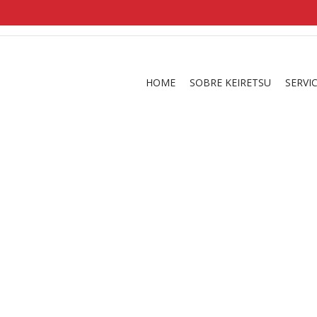
shirts
in a size
medium
that cost between £
. 
and
our legacy
.
HOME
SOBRE KEIRETSU
SERVI