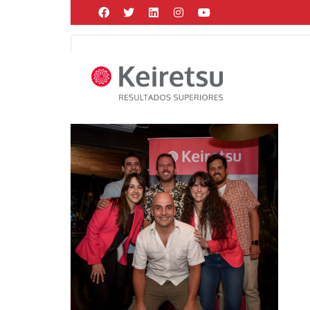
Help me Dante! I'm looking for new
me all the
black
items, from the br
Posted by
Martín Gonzalez
on
enero 13, 2025
in