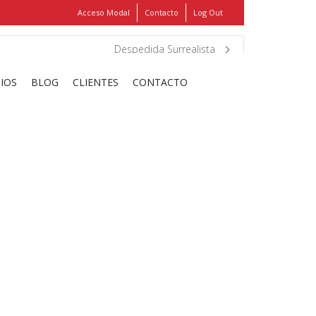
Acceso Modal
Contacto
Log Out
Show
FIND MY ITEMS!
Despedida Surrealista
CIOS
BLOG
CLIENTES
CONTACTO