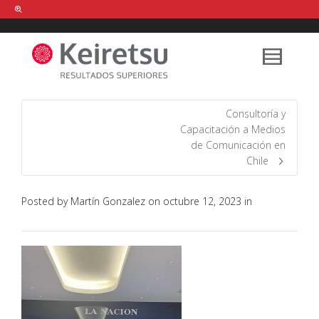
Help me Dante! I'm looking for new
shirts
in a size
medium
that cost
between £
. Show me all the
black
items, from the brand
our legacy
.
Consultoría y
Capacitación a Medios
de Comunicación en
FIND MY ITEMS!
Chile
Posted by
Martín Gonzalez
on
octubre 12, 2023
in