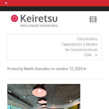
Help me Dante! I'm looking for new
shirts
in a size
medium
that cost
between £
. Show me all the
black
items, from the brand
our legacy
.
Consultoría y
Capacitación a Medios
de Comunicación en
FIND MY ITEMS!
Chile
Posted by
Martín Gonzalez
on
octubre 12, 2023
in