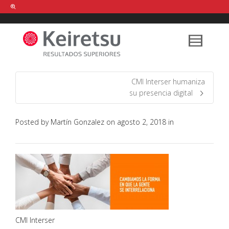
Help me Dante! I'm looking for new
shirts
in a size
medium
that cost
between £
. Show me all the
black
items, from the brand
our legacy
.
CMI Interser humaniza
su presencia digital
FIND MY ITEMS!
Posted by
Martín Gonzalez
on
agosto 2, 2018
in
CMI Interser