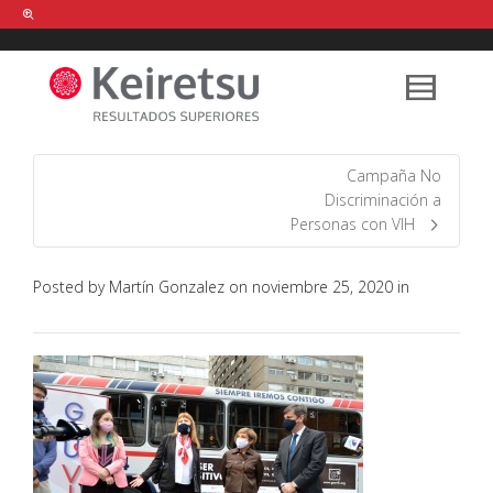
Help me Dante! I'm looking for new
shirts
in a size
medium
that cost
between £
. Show me all the
black
items, from the brand
our legacy
.
Campaña No
Discriminación a
Personas con VIH
FIND MY ITEMS!
Posted by
Martín Gonzalez
on
noviembre 25, 2020
in