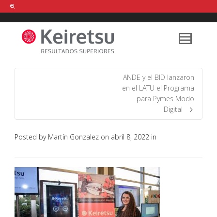
Help me Dante! I'm looking for new
shirts
in a size
medium
that cost
between £
. Show me all the
black
items, from the brand
our legacy
.
ANDE y el BID lanzaron
en el LATU el Programa
para Pymes Modo
FIND MY ITEMS!
Digital
Posted by
Martín Gonzalez
on
abril 8, 2022
in