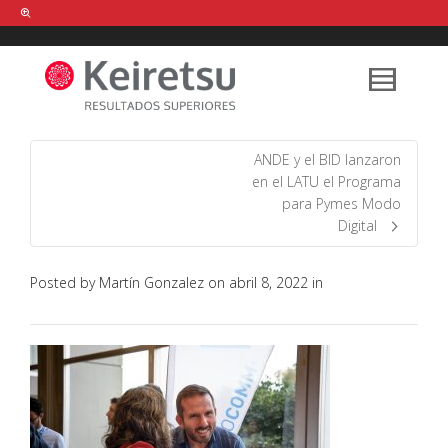
Help me Dante! I'm looking for new
shirts
in a size
medium
that cost
between £
. Show me all the
black
items, from the brand
our legacy
.
ANDE y el BID lanzaron
en el LATU el Programa
para Pymes Modo
FIND MY ITEMS!
Digital
Posted by
Martín Gonzalez
on
abril 8, 2022
in