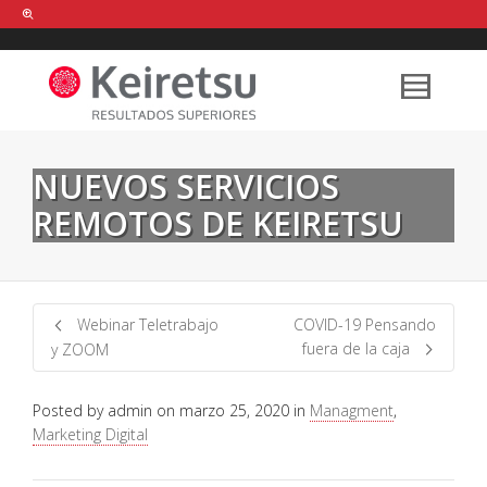
Help me Dante! I'm looking for new
shirts
in a size
medium
that cost
between £
. Show me all the
black
items, from the brand
our legacy
.
NUEVOS SERVICIOS
REMOTOS DE KEIRETSU
FIND MY ITEMS!
Webinar Teletrabajo
COVID-19 Pensando
fuera de la caja
y ZOOM
Posted by
admin
on
marzo 25, 2020
in
Managment
,
Marketing Digital