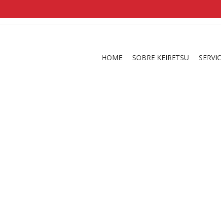
shirts
in a size
medium
that cost between £
. 
and
our legacy
.
HOME
SOBRE KEIRETSU
SERVI