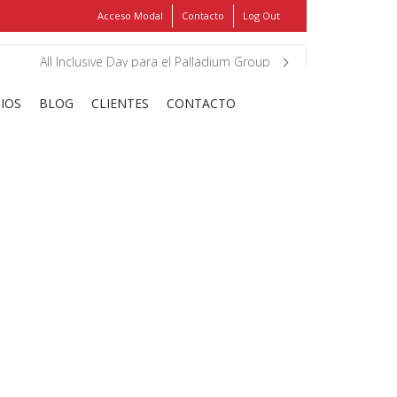
Acceso Modal
Contacto
Log Out
Show
FIND MY ITEMS!
All Inclusive Day para el Palladium Group
CIOS
BLOG
CLIENTES
CONTACTO