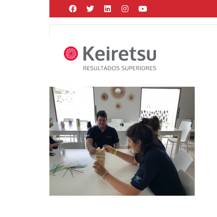
Help me Dante! I'm looking for new
me all the
black
items, from the br
Posted by
admin
on
diciembre 17, 2019
in