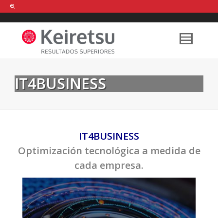
Help me Dante! I'm looking for new
shirts
in a size
medium
that cost
between £
. Show me all the
black
items, from the brand
our legacy
.
IT4BUSINESS
FIND MY ITEMS!
IT4BUSINESS
Optimización tecnológica a medida de
cada empresa.