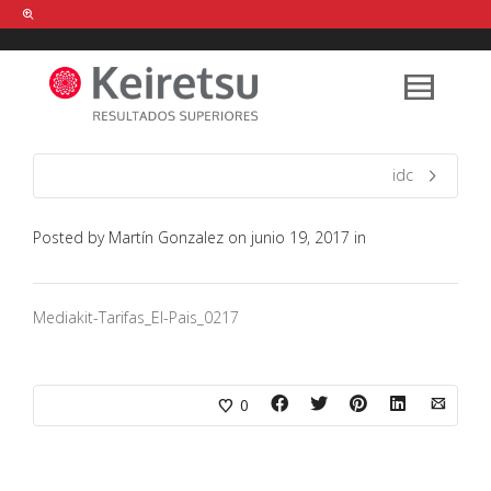
Help me Dante! I'm looking for new
shirts
in a size
medium
that cost
between £
. Show me all the
black
items, from the brand
our legacy
.
idc
Posted by
Martín Gonzalez
on
junio 19, 2017
in
FIND MY ITEMS!
Mediakit-Tarifas_El-Pais_0217
0