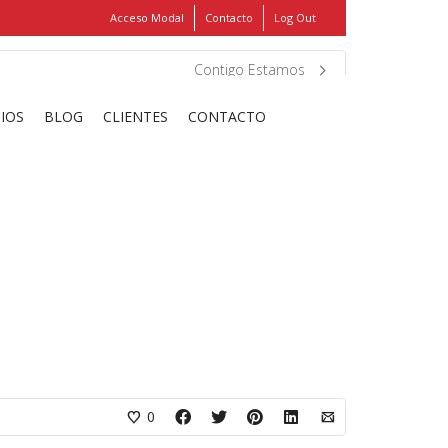
Acceso Modal
Contacto
Log Out
Show
FIND MY ITEMS!
Contigo Estamos
CIOS
BLOG
CLIENTES
CONTACTO
0