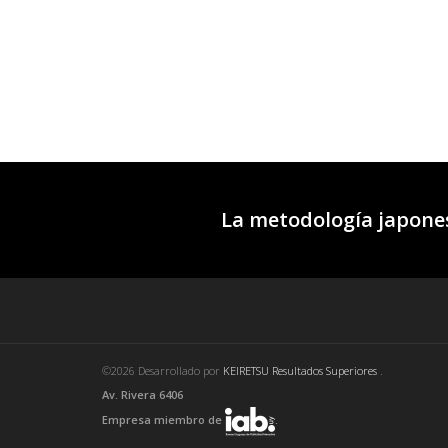
La metodología japones
©2026 Desarrollado por
KEIRETSU Resultados Superiores
.
Av. Rivera 6406
Empresa miembro de
.