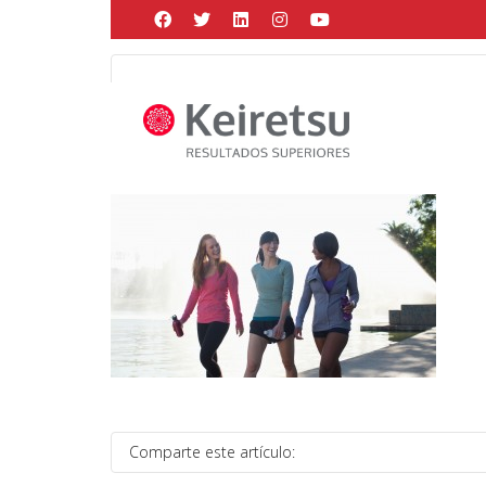
Help me Dante! I'm looking for new
me all the
black
items, from the br
Posted by
Martín Gonzalez
on
abril 21, 2017
in
Comparte este artículo: