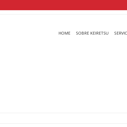
shirts
in a size
medium
that cost between £
. 
and
our legacy
.
HOME
SOBRE KEIRETSU
SERVI