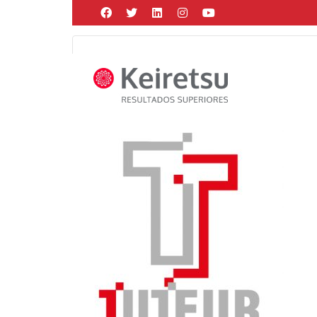
Help me Dante! I'm looking for new
me all the
black
items, from the br
Posted by
Martín Gonzalez
on
octubre 13, 2021
in