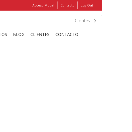
Acceso Modal
Contacto
Log Out
Show
FIND MY ITEMS!
Clientes
CIOS
BLOG
CLIENTES
CONTACTO