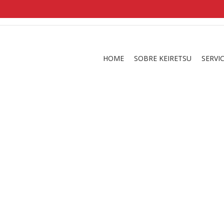
shirts
in a size
medium
that cost between £
. 
and
our legacy
.
HOME
SOBRE KEIRETSU
SERVI