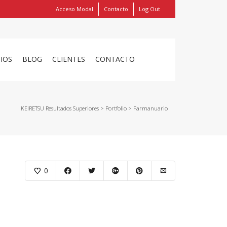
Acceso Modal
Contacto
Log Out
Show
FIND MY ITEMS!
CIOS
BLOG
CLIENTES
CONTACTO
KEIRETSU Resultados Superiores
>
Portfolio
>
Farmanuario
0