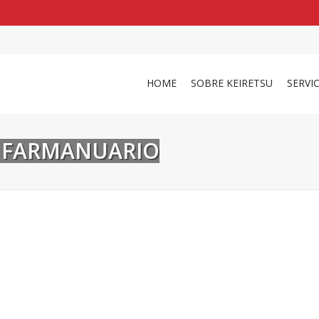
shirts
in a size
medium
that cost between £
. 
and
our legacy
.
HOME
SOBRE KEIRETSU
SERVI
 FARMANUARIO