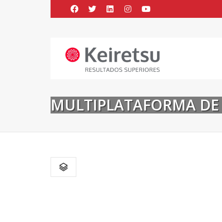
Help me Dante! I'm looking for new
me all the
black
items, from the br
MULTIPLATAFORMA DE