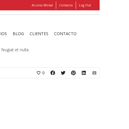
Acceso Modal
Contacto
Log Out
Show
FIND MY ITEMS!
CIOS
BLOG
CLIENTES
CONTACTO
egestas diam ac mauris molestie hendrerit. Quisque
feugiat et nulla.
0