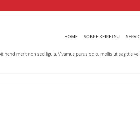
shirts
in a size
medium
that cost between £
. 
and
our legacy
.
HOME
SOBRE KEIRETSU
SERVI
it. Suspendisse viverra mauris eget tortor imperdiet vehicula. Proin 
t hend merit non sed ligula. Vivamus purus odio, mollis ut sagittis vel, 