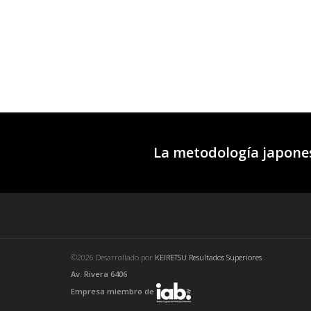
La metodología japones
©2026 Desarrollado por
KEIRETSU Resultados Superiores
.
Av. Rivera 6406
Empresa miembro de
.