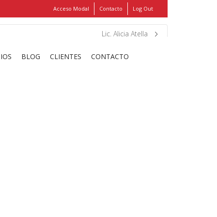
Acceso Modal
Contacto
Log Out
Show
FIND MY ITEMS!
Lic. Alicia Atella
CIOS
BLOG
CLIENTES
CONTACTO