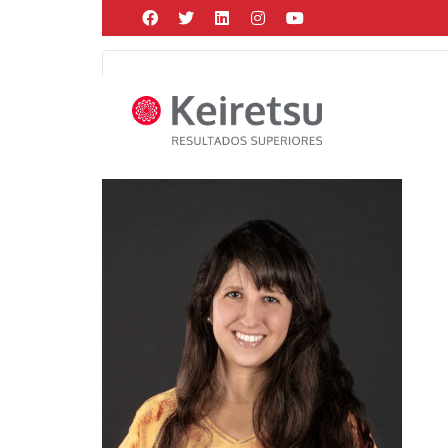
Help me Dante! I'm looking for new
me all the
black
items, from the br
Posted by
Martín Gonzalez
on
enero 21, 2025
in