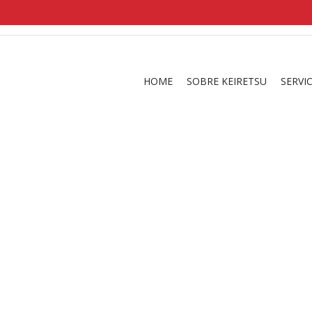
shirts
in a size
medium
that cost between £
. 
and
our legacy
.
HOME
SOBRE KEIRETSU
SERVI