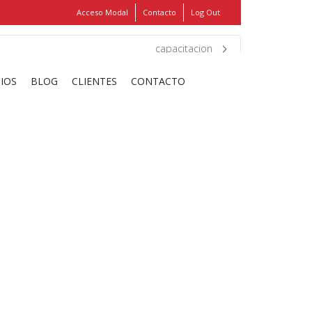
Acceso Modal
Contacto
Log Out
Show
FIND MY ITEMS!
capacitacion
CIOS
BLOG
CLIENTES
CONTACTO