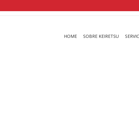
shirts
in a size
medium
that cost between £
. 
and
our legacy
.
HOME
SOBRE KEIRETSU
SERVI