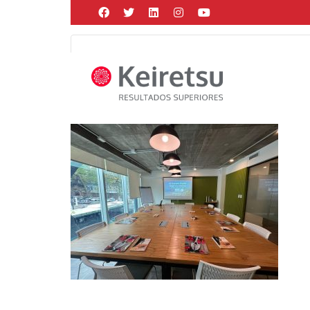
Help me Dante! I'm looking for new
me all the
black
items, from the br
Posted by
Martín Gonzalez
on
octubre 12, 2023
in