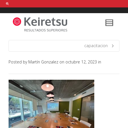
Help me Dante! I'm looking for new
shirts
in a size
medium
that cost
between £
. Show me all the
black
items, from the brand
our legacy
.
capacitacion
Posted by
Martín Gonzalez
on
octubre 12, 2023
in
FIND MY ITEMS!