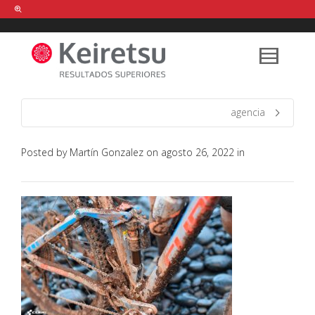
Help me Dante! I'm looking for new
shirts
in a size
medium
that cost
between £
. Show me all the
black
items, from the brand
our legacy
.
agencia
Posted by
Martín Gonzalez
on
agosto 26, 2022
in
FIND MY ITEMS!