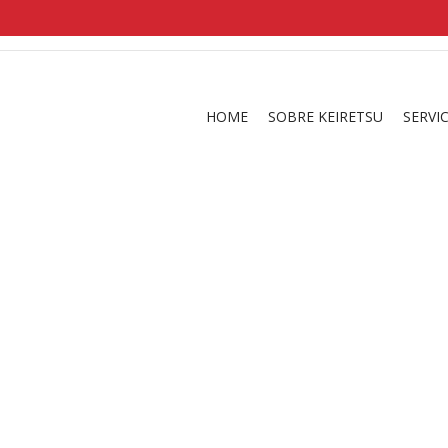
shirts
in a size
medium
that cost between £
. 
and
our legacy
.
HOME
SOBRE KEIRETSU
SERVI