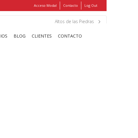
Acceso Modal
Contacto
Log Out
Show
FIND MY ITEMS!
Altos de las Piedras
CIOS
BLOG
CLIENTES
CONTACTO