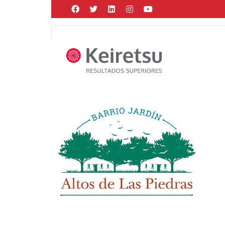
Help me Dante! I'm looking for new
me all the
black
items, from the br
Posted by
Martín Gonzalez
on
abril 3, 2018
in