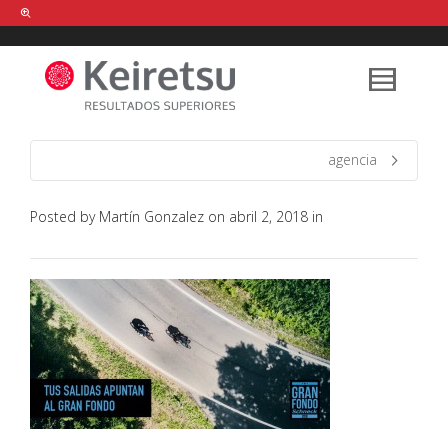
Help me Dante! I'm looking for new
shirts
in a size
medium
that cost
between £
. Show me all the
black
items, from the brand
our legacy
.
agencia
Posted by
Martín Gonzalez
on
abril 2, 2018
in
FIND MY ITEMS!