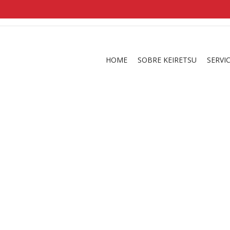
shirts
in a size
medium
that cost between £
. 
and
our legacy
.
HOME
SOBRE KEIRETSU
SERVI