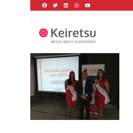
Help me Dante! I'm looking for new
me all the
black
items, from the br
Posted by
Martín Gonzalez
on
abril 2, 2018
in