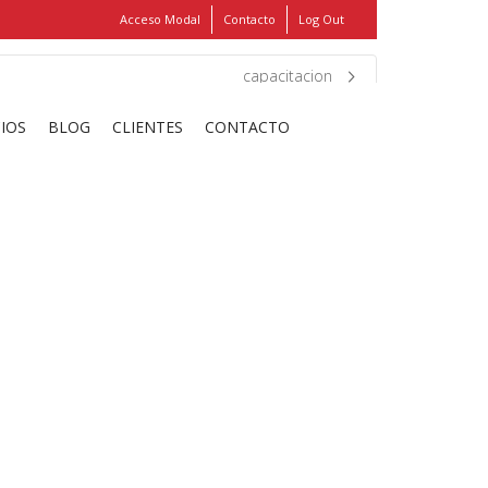
Acceso Modal
Contacto
Log Out
Show
FIND MY ITEMS!
capacitacion
CIOS
BLOG
CLIENTES
CONTACTO